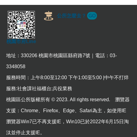
常
見
公所怎麼去？
GO
問
題
桃
桃園市府Line
園
市
地址：330206 桃園市桃園區縣府路7號｜電話：03-
政
府
3348058
E
服務時間：上午8:00至12:00 下午1:00至5:00 |中午不打烊
n
g
服務:社會課社福櫃台;兵役業務
l
i
桃園區公所版權所有 © 2023. All rights reserved. 瀏覽器
s
h
支援：Chrome、Firefox、Edge、Safari為主，如使用IE
隱
瀏覽器Win7已不再支援IE，Win10已於2022年6月15日淘
私
權
汰並停止支援IE。