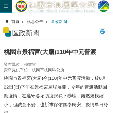
跳到主要內容區塊
育
兒
首頁
訊息公告
區政新聞
津
貼
區政新聞
公
車
路
桃園市景福宮(大廟)110年中元普渡
線
發布單位：秘書室
市
資料提供單位：桃園市桃園區公所
民
卡
桃園市景福宮(大廟)今(110)年中元普渡活動，於8月
22日(日)下午在景福宮廟埕展開，今年的普渡活動因
進
階
應疫情，在遵守各項防疫規範下辦理，雖然規模縮
搜
尋
小，但誠意不變，也祈求保佑國泰民安、疫情早日紓