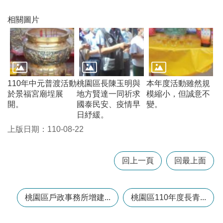
訊
錄
相關圖片
相
關
資
料
110年中元普渡活動
桃園區長陳玉明與
本年度活動雖然規
回
於景福宮廟埕展
地方賢達一同祈求
模縮小，但誠意不
首
開。
國泰民安、疫情早
變。
頁
日紓緩。
上版日期：110-08-22
網
站
導
回上一頁
回最上面
覽
市
政
桃園區戶政事務所增建...
桃園區110年度長青...
信
箱