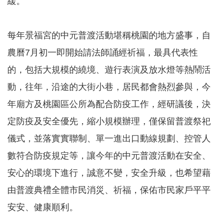
緩。
本
每年景福宮的中元普渡活動堪稱桃園的地方盛事，自
區
介
農曆7月初一即開始請法師誦經祈福，最具代表性
紹
的，包括大規模的繞境、遊行表演及放水燈等熱鬧活
訊
動，往年，沿途的大街小巷，居民都會熱烈參與，今
息
公
年廟方及桃園區公所為配合防疫工作，經研議後，決
告
定防疫及安全優先，縮小規模辦理，僅保留普渡祭祀
生
活
儀式，並落實實聯制、單一進出口動線規劃、控管人
便
數符合防疫規定等，讓今年的中元普渡活動在安全、
民
資
安心的環境下進行，誠意不變，安全升級，也希望藉
訊
由普渡典禮全體市民消災、祈福，保佑市民家戶平平
機
安安、健康順利。
關
通