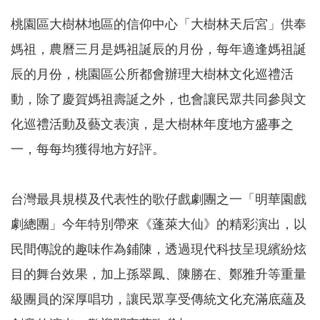
桃園區大樹林地區的信仰中心「大樹林天后宮」供奉
本
媽祖，農曆三月是媽祖誕辰的月份，每年適逢媽祖誕
區
介
辰的月份，桃園區公所都會辦理大樹林文化巡禮活
紹
動，除了慶賀媽祖壽誕之外，也會讓民眾共同參與文
訊
化巡禮活動及藝文表演，是大樹林年度地方盛事之
息
公
一，每每均獲得地方好評。
告
生
台灣最具規模及代表性的歌仔戲劇團之一「明華園戲
活
便
劇總團」今年特別帶來《蓬萊大仙》的精彩演出，以
民
資
民間傳說的趣味作為鋪陳，透過現代科技呈現繽紛炫
訊
目的舞台效果，加上孫翠鳳、陳勝在、鄭雅升等重量
機
級團員的深厚唱功，讓民眾享受傳統文化充滿底蘊及
關
通