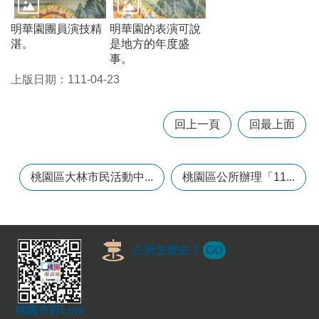
常
見
明華園團員演技精
明華園的表演可說
問
湛。
是地方的年度盛
題
事。
上版日期：111-04-23
桃
園
市
回上一頁
回最上面
政
府
E
桃園區大林市民活動中...
桃園區公所辦理「11...
n
g
l
i
s
h
公所怎麼去？
GO
隱
私
權
桃園市府Line