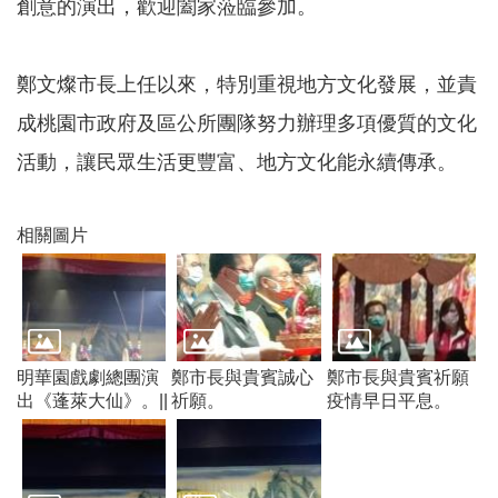
創意的演出，歡迎闔家蒞臨參加。
訊
錄
鄭文燦市長上任以來，特別重視地方文化發展，並責
相
關
成桃園市政府及區公所團隊努力辦理多項優質的文化
資
料
活動，讓民眾生活更豐富、地方文化能永續傳承。
回
首
相關圖片
頁
網
站
導
覽
明華園戲劇總團演
鄭市長與貴賓誠心
鄭市長與貴賓祈願
出《蓬萊大仙》。||
祈願。
疫情早日平息。
市
政
信
箱