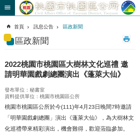
跳到主要內容區塊
育
兒
首頁
訊息公告
區政新聞
津
貼
區政新聞
公
車
路
2022桃園市桃園區大樹林文化巡禮 邀
線
請明華園戲劇總團演出《蓬萊大仙》
市
民
發布單位：秘書室
卡
資料提供單位：桃園市桃園區公所
桃園市桃園區公所於今(111)年4月23日晚間7時邀請
進
階
「明華園戲劇總團」演出《蓬萊大仙》，為大樹林文
搜
尋
化巡禮帶來精彩演出，機會難得，歡迎蒞臨參加。