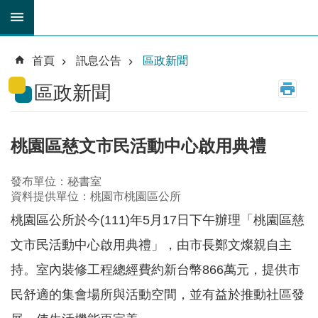
跳到主要內容區塊
育
兒
首頁
訊息公告
區政新聞
津
貼
區政新聞
公
車
路
桃園區慈文市民活動中心啟用典禮
線
發布單位：秘書室
市
資料提供單位：桃園市桃園區公所
民
卡
桃園區公所於今(111)年5月17日下午辦理「桃園區慈
文市民活動中心啟用典禮」，由市長鄭文燦親自主
進
階
持。室內裝修工程總經費約新台幣866萬元，提供市
搜
尋
民舒適的集會場所與活動空間，並有益於推動社區發