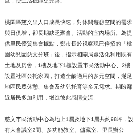
展，使生活機能更完善。
本
桃園區慈文里人口成長快速，對休閒遊憩空間的需求
區
介
與日俱增，卻長期缺乏聚會、活動的室內場所。為提
紹
供里民優質集會據點，鄭市長於視察現已停招的「桃
訊
園幼兒園慈文分班」後，指示相關局處活化利用既有
息
公
土地及房舍，1樓及地下1樓設置市民活動中心、2樓
告
設置社區公托家園，打造全齡適用的多元空間，滿足
生
活
地區民眾休憩、集會及幼兒托育等多元需求。期盼鄰
便
近居民多加利用，增進彼此感情交流。
民
資
訊
慈文市民活動中心為地上1層及地下1層共約98坪，設
機
有大會議室2間、多功能教室、儲藏室、里長辦公
關
通