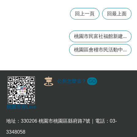
政
策
回上一頁
回最上面
政
府
網
桃園市民富社福館新建...
站
資
桃園區會稽市民活動中...
料
開
放
宣
告
公所怎麼去？
GO
網
站
安
桃園市府Line
全
政
地址：330206 桃園市桃園區縣府路7號｜電話：03-
策
3348058