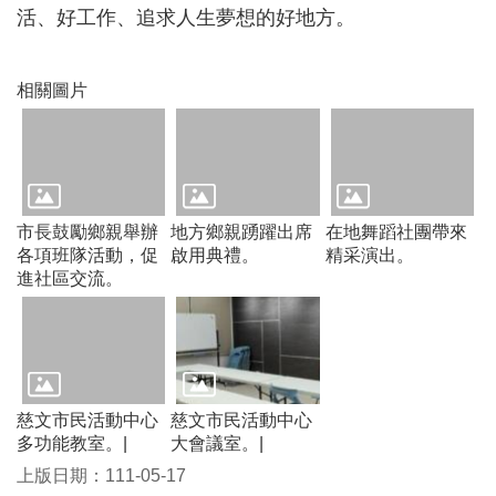
活、好工作、追求人生夢想的好地方。
常
見
問
題
相關圖片
桃
園
市
政
府
市長鼓勵鄉親舉辦
地方鄉親踴躍出席
在地舞蹈社團帶來
各項班隊活動，促
啟用典禮。
精采演出。
E
進社區交流。
n
g
l
i
s
h
慈文市民活動中心
慈文市民活動中心
隱
多功能教室。|
大會議室。|
私
上版日期：111-05-17
權