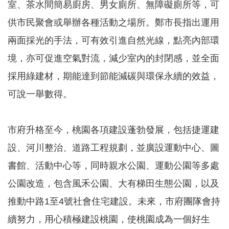
室、茶水間簡易廚房、男女廁所、無障礙廁所等，可
訊
錄
供市民聚會或舉辦各種活動之場所。鄭市長指出運用
相
兩面採光的手法，可有效引進自然光線，點亮內部環
關
境，亦可促進空氣對流，減少室內的封閉感，並全面
資
料
採用綠建材，期能達到節能減碳與環保永續的效益，
可說一舉數得。
回
首
頁
市府升格至今，桃園各項建設蓬勃發展，包括捷運建
網
站
設、河川整治、道路工程規劃，並廣設運動中心、圖
導
書館、活動中心等，同時親水公園、運動公園等多處
覽
公園改造，包含風禾公園、大有梯田生態公園，以及
市
政
推動中路1至4號社會住宅建設。未來，市府團隊會持
信
續努力，用心積極建設桃園，使桃園成為一個好生
箱