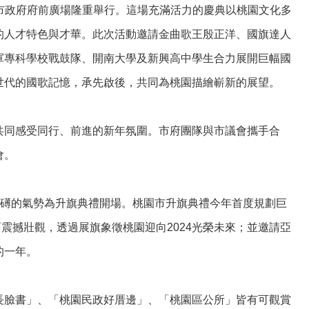
桃園市政府府前廣場隆重舉行。這場充滿活力的慶典以桃園文化多
的人才特色與才華。此次活動邀請金曲歌王殷正洋、國旗達人
軍專科學校戰鼓隊、開南大學及新興高中學生合力展開巨幅國
世代的國歌記憶，承先啟後，共同為桃園描繪嶄新的展望。
共同感受同行、前進的新年氛圍。市府團隊與市議會攜手合
會。
磅礡的氣勢為升旗典禮開場。桃園市升旗典禮今年首度規劃巨
面震撼壯觀，透過展旗象徵桃園迎向2024光榮未來；並邀請亞
的一年。
長臉書」、「桃園民政好厝邊」、「桃園區公所」皆有可觀賞