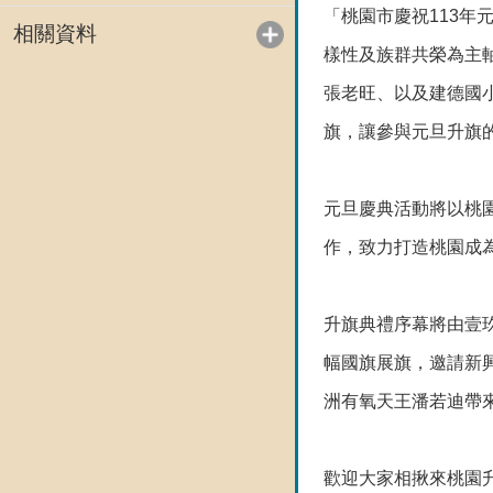
「桃園市慶祝113年
相關資料
樣性及族群共榮為主
張老旺、以及建德國
旗，讓參與元旦升旗
元旦慶典活動將以桃
作，致力打造桃園成
升旗典禮序幕將由壹
幅國旗展旗，邀請新興
洲有氧天王潘若迪帶
歡迎大家相揪來桃園