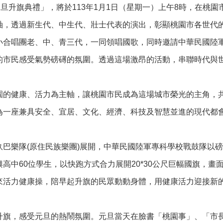
元旦升旗典禮」，將於113年1月1日（星期一）上午8時，在
軸，透過新生代、中生代、壯士代表的演出，彰顯桃園市各世代
小合唱團老、中、青三代，一同領唱國歌，同時邀請中華民國陸
的市民感受氣勢磅礡的氛圍。透過這場激昂的活動，串聯時代與
園的健康、活力為主軸，讓桃園市民成為這場城市榮光的主角，
為一座兼具安全、宜居、文化、經濟、科技及智慧並進的現代都
玖巴樂隊(原住民族樂團)展開，中華民國陸軍專科學校戰鼓隊以
高中60位學生，以快跑方式合力展開20*30公尺巨幅國旗，畫
來活力健康操，陪早起升旗的民眾動動身體，用健康活力迎接新
升旗，感受元旦的熱鬧氛圍。元旦當天在臉書「桃園事」、「市