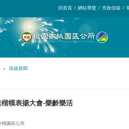
回首頁
網站導覽
市政信箱
告
區政新聞
老楷模表揚大會-樂齡樂活
市桃園區公所