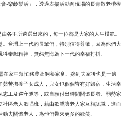
表揚大會-樂齡樂活」，透過表揚活動向現場的長青敬老楷模
都是由各里所遴選出來的，每一位都是大家的人生模範。
慧。台灣上一代的長輩們，特別值得尊敬，因為他們大
犧牲奉獻精神，無怨無悔為下一代的幸福打拼。
，需在家中幫忙務農及飼養家畜。嫁到夫家後也是一邊
辛茹苦撫養子女成人，兒女也個個皆有好歸宿，生活幸
保志工及巡守隊等，或自願付出時間關懷長者、弱勢家
立社區老人歌唱班，藉由歌聲讓老人家互相認識，進而
活動去關懷老人，為他們帶來更多的歡笑。