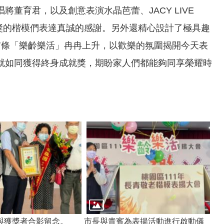
董育君，以及創意表演水晶芭蕾、JACY LIVE
獎的楷模們表達真誠的感謝。另外還精心設計了極具趣
布條「樂齡樂活」冉冉上升，以歡樂的氛圍揭開今天表
就如同獲得終身成就獎，期盼家人們都能夠同享榮耀時
與獲獎者合影留念。
市長與貴賓為表揚活動進行啟動儀