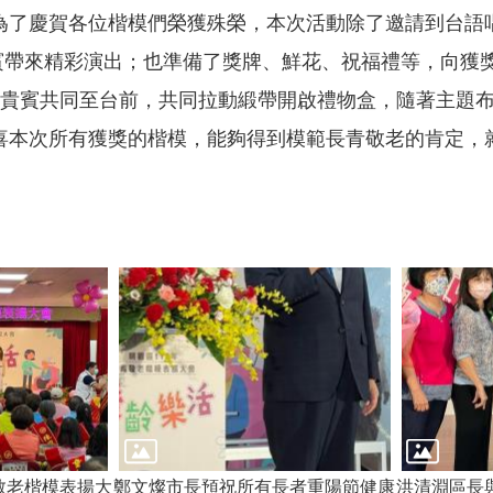
了慶賀各位楷模們榮獲殊榮，本次活動除了邀請到台語唱將
來賓帶來精彩演出；也準備了獎牌、鮮花、祝福禮等，向獲
將請貴賓共同至台前，共同拉動緞帶開啟禮物盒，隨著主題
喜本次所有獲獎的楷模，能夠得到模範長青敬老的肯定，
敬老楷模表揚大
鄭文燦市長預祝所有長者重陽節健康
洪清淵區長