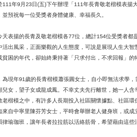
111年9月23日(五)下午辦理「111年長青敬老楷模
，並預祝每一位受獎者身體健康、幸福長久。
今天表揚的長青及敬老楷模各77位，總計154位受獎者
中活出風采，正面樂觀的人生態度，可說是展現人生大智
或貧困的年代，卻始終秉持著「只求付出，不求回報」的
，為現年91歲的長青楷模蕭張圓女士，自小即無法求學
顧兒女，望子女成龍成鳳。不幸丈夫先行離世，她一人含
敬老楷模之中，有許多人長期投入社區關懷據點、社區環
如來自中寧里陳芬芳女士，平時會舉辦老人健身班，或成
韻律瑜珈班，讓年長者拉拉筋以活絡筋骨，希望藉由這些