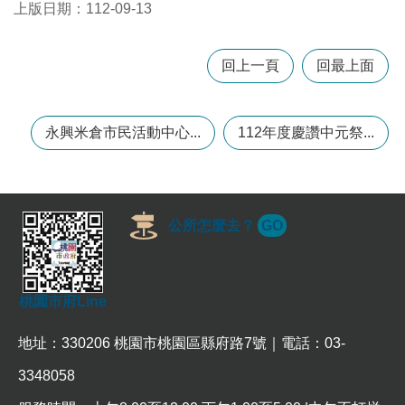
政
上版日期：112-09-13
策
政
回上一頁
回最上面
府
網
站
永興米倉市民活動中心...
112年度慶讚中元祭...
資
料
開
放
宣
公所怎麼去？
GO
告
網
站
桃園市府Line
安
全
政
地址：330206 桃園市桃園區縣府路7號｜電話：03-
策
3348058