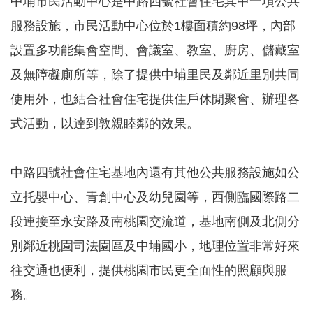
中埔市民活動中心是中路四號社會住宅其中一項公共
服務設施，市民活動中心位於1樓面積約98坪，內部
本
設置多功能集會空間、會議室、教室、廚房、儲藏室
區
介
及無障礙廁所等，除了提供中埔里民及鄰近里別共同
紹
使用外，也結合社會住宅提供住戶休閒聚會、辦理各
訊
式活動，以達到敦親睦鄰的效果。
息
公
告
中路四號社會住宅基地內還有其他公共服務設施如公
生
活
立托嬰中心、青創中心及幼兒園等，西側臨國際路二
便
段連接至永安路及南桃園交流道，基地南側及北側分
民
資
別鄰近桃園司法園區及中埔國小，地理位置非常好來
訊
往交通也便利，提供桃園市民更全面性的照顧與服
機
務。
關
通