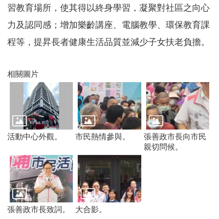
習教育場所，使其得以終身學習，凝聚對社區之向心
常
見
力及認同感；增加樂齡講座、電腦教學、環保教育課
問
題
程等，提昇長者健康生活品質並減少子女扶老負擔。
桃
園
相關圖片
市
政
府
E
n
g
活動中心外觀。
市民熱情參與。
張善政市長向市民
l
親切問候。
i
s
h
隱
私
張善政市長致詞。
大合影。
權