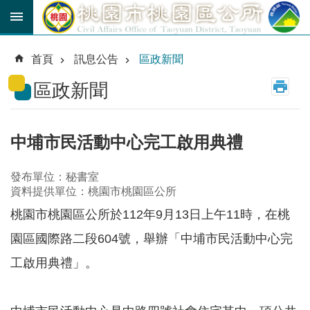
跳到主要內容區塊
育
兒
首頁
訊息公告
區政新聞
津
貼
區政新聞
公
車
路
中埔市民活動中心完工啟用典禮
線
發布單位：秘書室
市
資料提供單位：桃園市桃園區公所
民
卡
桃園市桃園區公所於112年9月13日上午11時，在桃
園區國際路二段604號，舉辦「中埔市民活動中心完
進
階
工啟用典禮」。
搜
尋