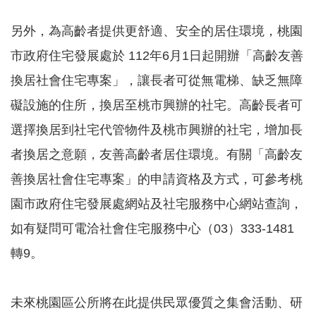
訊
錄
另外，為高齡者提供更舒適、安全的居住環境，桃園
相
市政府住宅發展處於 112年6月1日起開辦「高齡友善
關
換居社會住宅專案」，讓長者可從無電梯、缺乏無障
資
料
礙設施的住所，換居至桃市興辦的社宅。高齡長者可
選擇換居到社宅代管物件及桃市興辦的社宅，增加長
回
首
者換居之意願，友善高齡者居住環境。有關「高齡友
頁
善換居社會住宅專案」的申請資格及方式，可參考桃
網
站
園市政府住宅發展處網站及社宅服務中心網站查詢，
導
如有疑問可電洽社會住宅服務中心（03）333-1481
覽
轉9。
市
政
信
未來桃園區公所將在此提供民眾優質之集會活動、研
箱