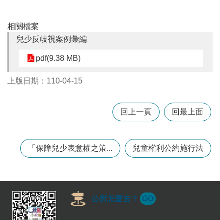
相關檔案
本
區
兒少反歧視案例彙編
介
pdf(9.38 MB)
紹
訊
上版日期：110-04-15
息
公
告
回上一頁
回最上面
生
活
便
「保障兒少表意權之策...
兒童權利公約施行法
民
資
訊
機
公所怎麼去？
GO
關
通