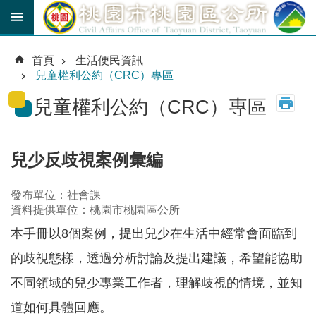
跳到主要內容區塊
育
兒
首頁
生活便民資訊
津
兒童權利公約（CRC）專區
貼
兒童權利公約（CRC）專區
公
車
路
線
兒少反歧視案例彙編
市
發布單位：社會課
民
資料提供單位：桃園市桃園區公所
卡
本手冊以8個案例，提出兒少在生活中經常會面臨到
進
的歧視態樣，透過分析討論及提出建議，希望能協助
階
搜
不同領域的兒少專業工作者，理解歧視的情境，並知
尋
道如何具體回應。