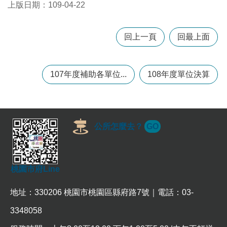
上版日期：109-04-22
本
回上一頁
回最上面
區
介
紹
107年度補助各單位...
108年度單位決算
訊
息
公
告
公所怎麼去？
GO
生
活
便
民
桃園市府Line
資
訊
地址：330206 桃園市桃園區縣府路7號｜電話：03-
機
3348058
關
通