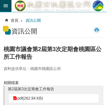
跳到主要內容區塊
育
兒
首頁
資訊公開
津
貼
資訊公開
公
車
路
桃園市議會第2屆第3次定期會桃園區公
線
所工作報告
市
民
資料提供單位：桃園市桃園區公所
卡
相關檔案
進
階
第2屆第3次定期會工作報告
搜
尋
pdf(262.94 KB)