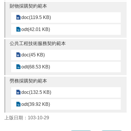
財物採購契約範本
本
doc(119.5 KB)
區
介
odt(42.01 KB)
紹
公共工程技術服務契約範本
訊
息
doc(45 KB)
公
告
odt(68.53 KB)
生
勞務採購契約範本
活
便
doc(132.5 KB)
民
資
odt(39.92 KB)
訊
機
上版日期：103-10-29
關
通