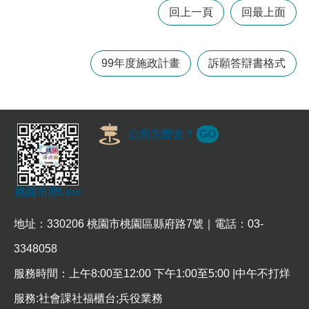
訊
回上一頁
回最上面
錄
相
99年度施政計畫
訴願答辯書格式
關
資
料
回
公所怎麼去？
GO
首
頁
網
桃園市府Line
站
導
地址：330206 桃園市桃園區縣府路7號｜電話：03-
覽
3348058
市
政
服務時間：上午8:00至12:00 下午1:00至5:00 |中午不打烊
信
箱
服務:社會課社福櫃台;兵役業務