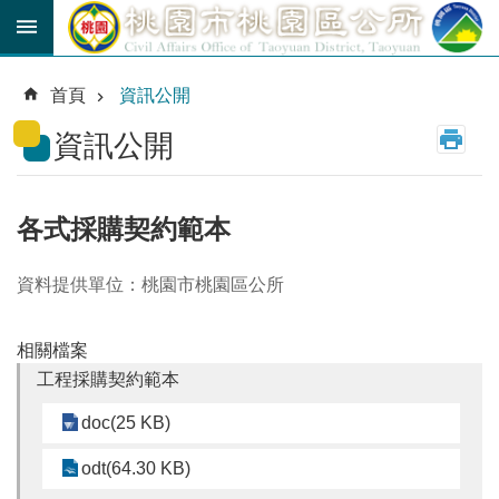
跳到主要內容區塊
育
兒
首頁
資訊公開
津
貼
資訊公開
公
車
路
各式採購契約範本
線
資料提供單位：桃園市桃園區公所
市
民
卡
相關檔案
工程採購契約範本
進
階
doc(25 KB)
搜
尋
odt(64.30 KB)