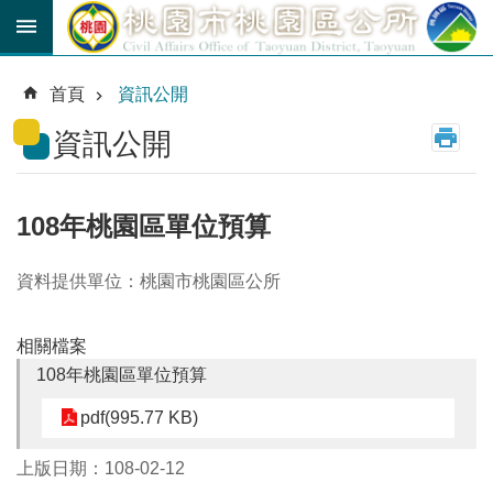
跳到主要內容區塊
育
兒
首頁
資訊公開
津
貼
資訊公開
公
車
路
108年桃園區單位預算
線
資料提供單位：桃園市桃園區公所
市
民
卡
相關檔案
108年桃園區單位預算
進
階
pdf(995.77 KB)
搜
尋
上版日期：108-02-12