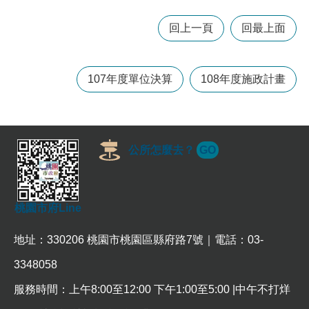
回上一頁
回最上面
本
區
介
107年度單位決算
108年度施政計畫
紹
訊
息
公
公所怎麼去？
GO
告
生
活
便
桃園市府Line
民
資
地址：330206 桃園市桃園區縣府路7號｜電話：03-
訊
3348058
機
服務時間：上午8:00至12:00 下午1:00至5:00 |中午不打烊
關
通