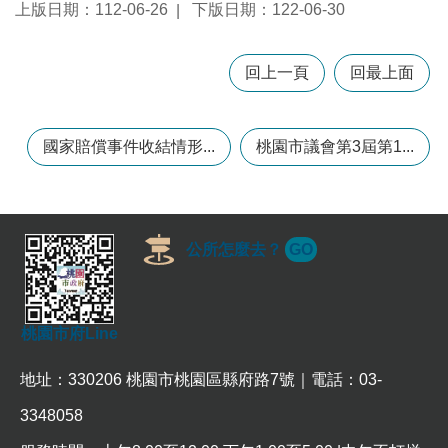
上版日期：112-06-26
下版日期：122-06-30
本
回上一頁
回最上面
區
介
紹
國家賠償事件收結情形...
桃園市議會第3屆第1...
訊
息
公
告
公所怎麼去？
GO
生
活
便
民
桃園市府Line
資
訊
地址：330206 桃園市桃園區縣府路7號｜電話：03-
機
3348058
關
通