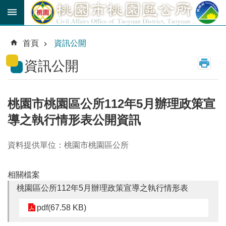
跳到主要內容區塊
育
兒
首頁
資訊公開
津
貼
資訊公開
公
車
路
桃園市桃園區公所112年5月辦理政策宣
線
導之執行情形表公開資訊
市
民
資料提供單位：桃園市桃園區公所
卡
相關檔案
進
階
桃園區公所112年5月辦理政策宣導之執行情形表
搜
尋
pdf(67.58 KB)