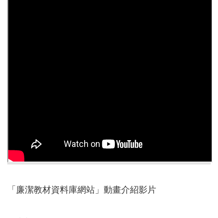
本
區
介
紹
訊
息
公
告
生
活
便
民
資
訊
「廉潔教材資料庫網站」動畫介紹影片
機
關
通