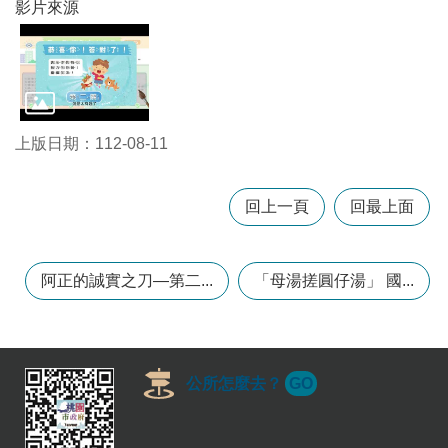
影片來源
訊
錄
相
關
資
料
上版日期：112-08-11
回
首
回上一頁
回最上面
頁
網
阿正的誠實之刀—第二...
「母湯搓圓仔湯」 國...
站
導
覽
市
公所怎麼去？
GO
政
信
箱