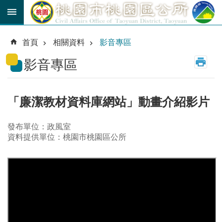
跳到主要內容區塊
育
兒
首頁
相關資料
影音專區
津
貼
影音專區
公
車
路
「廉潔教材資料庫網站」動畫介紹影片
線
發布單位：政風室
市
資料提供單位：桃園市桃園區公所
民
卡
進
階
搜
尋