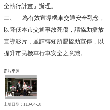
訊
全執行計畫」辦理。
錄
二、 為有效宣導機車交通安全觀念，
相
關
以降低本市交通事故死傷，請協助播放
資
料
宣導影片，並請轉知所屬協助宣傳，以
回
首
提升市民機車行車安全之意識。
頁
網
站
影片來源
導
覽
市
政
信
上版日期：113-04-10
箱