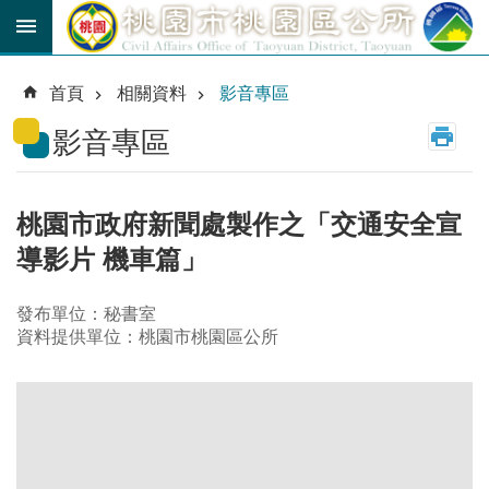
跳到主要內容區塊
育
兒
首頁
相關資料
影音專區
津
貼
影音專區
公
車
路
桃園市政府新聞處製作之「交通安全宣
線
導影片 機車篇」
市
民
發布單位：秘書室
卡
資料提供單位：桃園市桃園區公所
進
階
搜
尋