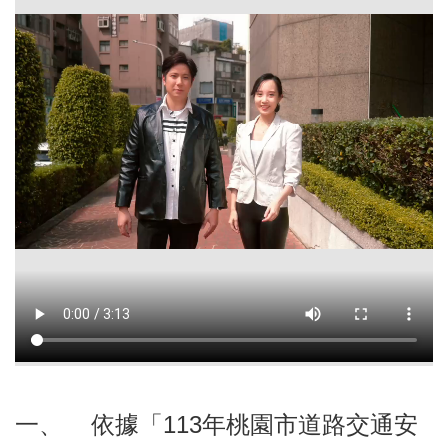
本
區
介
紹
訊
息
公
告
生
活
便
民
資
訊
機
一、 依據「113年桃園市道路交通安
關
通