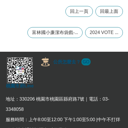
常
見
回上一頁
回最上面
問
題
富林國小廉潔布袋戲-...
2024 VOTE ...
桃
園
市
政
府
公所怎麼去？
GO
E
n
g
l
桃園市府Line
i
s
地址：330206 桃園市桃園區縣府路7號｜電話：03-
h
3348058
隱
私
服務時間：上午8:00至12:00 下午1:00至5:00 |中午不打烊
權