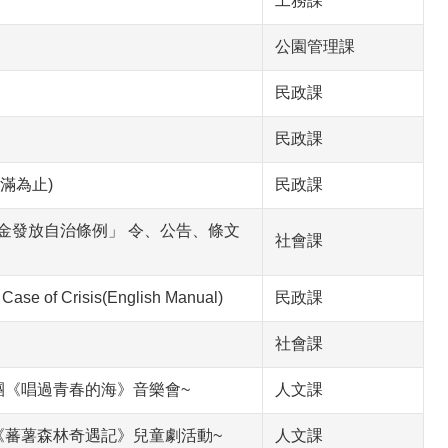
工務課
公園管理課
民政課
民政課
滿為止)
民政課
金發放自治條例」 令、公告、條文
社會課
e of Crisis(English Manual)
民政課
社會課
團《唱過青春的海》音樂會~
人文課
《蕃薯森林奇遇記》兒童劇活動~
人文課