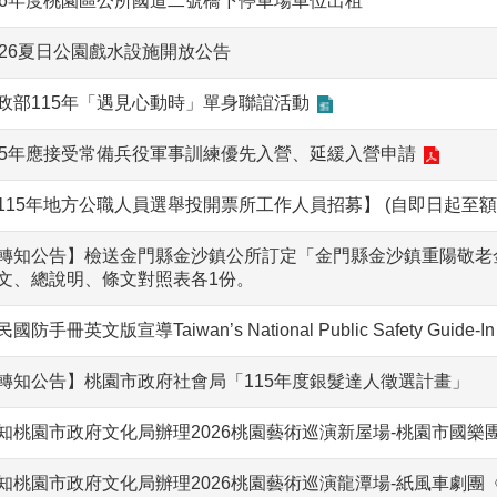
16年度桃園區公所國道二號橋下停車場車位出租
026夏日公園戲水設施開放公告
政部115年「遇見心動時」單身聯誼活動
15年應接受常備兵役軍事訓練優先入營、延緩入營申請
115年地方公職人員選舉投開票所工作人員招募】 (自即日起至額
轉知公告】檢送金門縣金沙鎮公所訂定「金門縣金沙鎮重陽敬老
文、總說明、條文對照表各1份。
國防手冊英文版宣導Taiwan’s National Public Safety Guide-In Cas
轉知公告】桃園市政府社會局「115年度銀髮達人徵選計畫」
知桃園市政府文化局辦理2026桃園藝術巡演新屋場-桃園市國樂
知桃園市政府文化局辦理2026桃園藝術巡演龍潭場-紙風車劇團