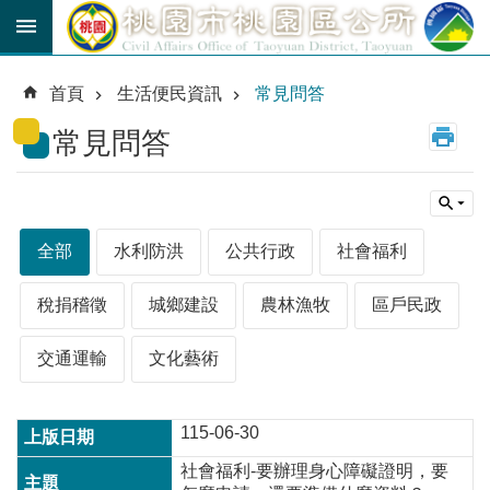
跳到主要內容區塊
育
兒
首頁
生活便民資訊
常見問答
津
貼
常見問答
公
車
路
線
全部
水利防洪
公共行政
社會福利
市
民
稅捐稽徵
城鄉建設
農林漁牧
區戶民政
卡
交通運輸
文化藝術
進
階
搜
115-06-30
尋
社會福利-要辦理身心障礙證明，要