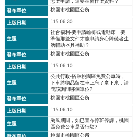
怎麼申請，還要準備什麼資料？
桃園市桃園區公所
本
115-06-30
區
介
社會福利-要申請輪椅或電動床，要
紹
準備那些文件才能申請身心障礙者生
活輔助器具補助？
訊
桃園市桃園區公所
息
公
115-06-10
告
公共行政-搭乘桃園區免費公車時，
生
下車將物品留在車上忘了拿下來，請
活
問該詢問哪個單位?
便
桃園市桃園區公所
民
資
115-06-10
訊
颱風期間，如已宣布停班停課，桃園
機
區免費公車是否行駛?
關
桃園市桃園區公所
通