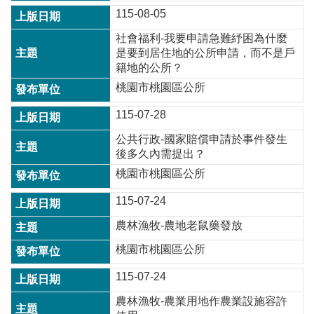
政
115-08-05
策
社會福利-我要申請急難紓困為什麼
政
是要到居住地的公所申請，而不是戶
府
籍地的公所？
網
桃園市桃園區公所
站
資
115-07-28
料
開
公共行政-國家賠償申請於事件發生
放
後多久內需提出？
宣
桃園市桃園區公所
告
115-07-24
網
站
農林漁牧-農地老鼠藥發放
安
全
桃園市桃園區公所
政
115-07-24
策
農林漁牧-農業用地作農業設施容許