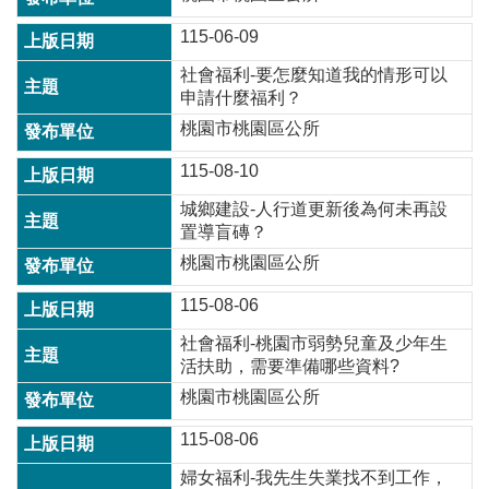
訊
115-06-09
錄
社會福利-要怎麼知道我的情形可以
相
申請什麼福利？
關
資
桃園市桃園區公所
料
115-08-10
回
城鄉建設-人行道更新後為何未再設
首
置導盲磚？
頁
桃園市桃園區公所
網
115-08-06
站
導
社會福利-桃園市弱勢兒童及少年生
覽
活扶助，需要準備哪些資料?
桃園市桃園區公所
市
政
115-08-06
信
箱
婦女福利-我先生失業找不到工作，