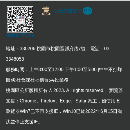
公所怎麼去？
GO
本
區
介
紹
桃園市府Line
訊
地址：330206 桃園市桃園區縣府路7號｜電話：03-
息
公
3348058
告
服務時間：上午8:00至12:00 下午1:00至5:00 |中午不打烊
生
服務:社會課社福櫃台;兵役業務
活
便
桃園區公所版權所有 © 2023. All rights reserved. 瀏覽器
民
資
支援：Chrome、Firefox、Edge、Safari為主，如使用IE
訊
瀏覽器Win7已不再支援IE，Win10已於2022年6月15日淘
機
汰並停止支援IE。
關
通