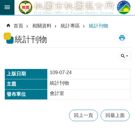
跳到主要內容區塊
育
兒
首頁
相關資料
統計專區
統計刊物
津
貼
統計刊物
公
車
路
線
109-07-24
市
統計刊物
民
卡
會計室
進
階
回上一頁
回最上面
搜
尋