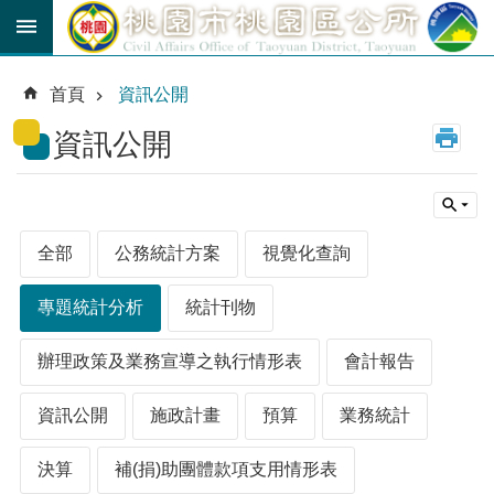
跳到主要內容區塊
育
兒
首頁
資訊公開
津
貼
資訊公開
公
車
路
線
全部
公務統計方案
視覺化查詢
市
民
專題統計分析
統計刊物
卡
辦理政策及業務宣導之執行情形表
會計報告
進
階
資訊公開
施政計畫
預算
業務統計
搜
尋
決算
補(捐)助團體款項支用情形表