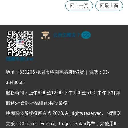
訊
回上一頁
回最上面
錄
相
關
資
公所怎麼去？
GO
料
回
首
桃園市府Line
頁
地址：330206 桃園市桃園區縣府路7號｜電話：03-
網
站
3348058
導
服務時間：上午8:00至12:00 下午1:00至5:00 |中午不打烊
覽
服務:社會課社福櫃台;兵役業務
市
政
桃園區公所版權所有 © 2023. All rights reserved. 瀏覽器
信
箱
支援：Chrome、Firefox、Edge、Safari為主，如使用IE