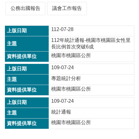
公務出國報告
議會工作報告
本
區
112-07-28
介
紹
112年統計通報-桃園市桃園區女性里
長比例首次突破6成
訊
息
桃園市桃園區公所
公
109-07-24
告
專題統計分析
生
活
桃園市桃園區公所
便
民
109-07-24
資
統計通報
訊
桃園市桃園區公所
機
關
通