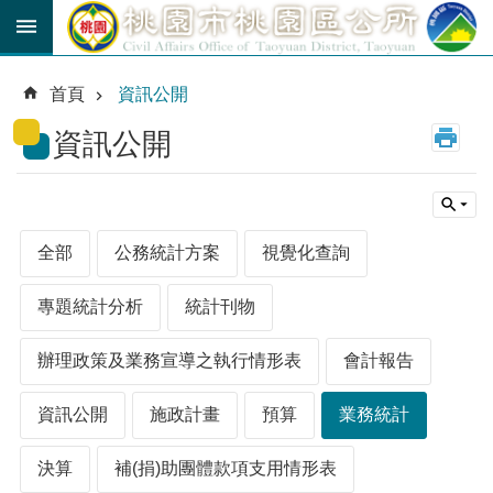
跳到主要內容區塊
育
兒
首頁
資訊公開
津
貼
資訊公開
公
車
路
線
全部
公務統計方案
視覺化查詢
市
民
專題統計分析
統計刊物
卡
辦理政策及業務宣導之執行情形表
會計報告
進
階
資訊公開
施政計畫
預算
業務統計
搜
尋
決算
補(捐)助團體款項支用情形表