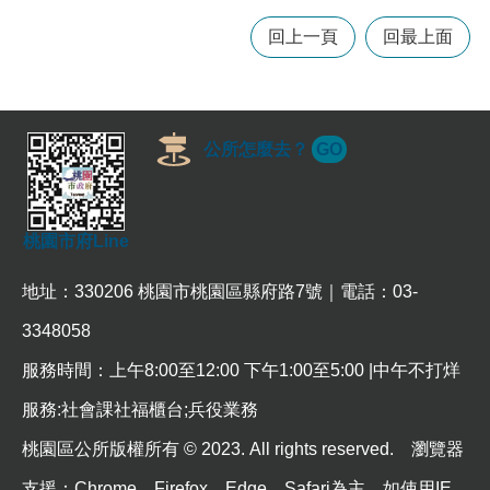
常
回上一頁
回最上面
見
問
題
桃
公所怎麼去？
GO
園
市
政
府
桃園市府Line
E
n
地址：330206 桃園市桃園區縣府路7號｜電話：03-
g
l
3348058
i
s
服務時間：上午8:00至12:00 下午1:00至5:00 |中午不打烊
h
服務:社會課社福櫃台;兵役業務
隱
桃園區公所版權所有 © 2023. All rights reserved. 瀏覽器
私
權
支援：Chrome、Firefox、Edge、Safari為主，如使用IE