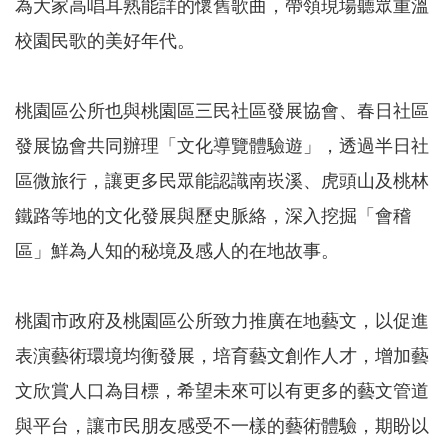
為大家高唱耳熟能詳的懷舊歌曲，帶領現場聽眾重溫
訊
錄
校園民歌的美好年代。
相
關
桃園區公所也與桃園區三民社區發展協會、春日社區
資
料
發展協會共同辦理「文化導覽體驗遊」，透過半日社
區微旅行，讓更多民眾能認識南崁溪、虎頭山及桃林
回
首
鐵路等地的文化發展與歷史脈絡，深入挖掘「會稽
頁
區」鮮為人知的秘境及感人的在地故事。
網
站
導
桃園市政府及桃園區公所致力推廣在地藝文，以促進
覽
表演藝術環境均衡發展，培育藝文創作人才，增加藝
市
政
文欣賞人口為目標，希望未來可以有更多的藝文管道
信
與平台，讓市民朋友感受不一樣的藝術體驗，期盼以
箱