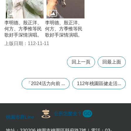
政
策
政
李明德、殷正洋、
李明德、殷正洋、
府
何方、方季惟等民
何方、方季惟等民
網
歌好手深情演唱。
歌好手深情演唱。
站
上版日期：112-11-11
資
料
開
回上一頁
回最上面
放
宣
告
「2024活力向前 ...
112年桃園區健走活...
網
站
安
全
政
公所怎麼去？
GO
策
桃園市府Line
地址：330206 桃園市桃園區縣府路7號｜電話：03-