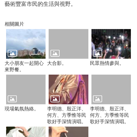
藝術豐富市民的生活與視野。
常
見
問
相關圖片
題
桃
園
市
政
府
大小朋友一起開心
大合影。
民眾熱情參與。
來野餐。
E
n
g
l
i
s
h
現場氣氛熱絡。
李明德、殷正洋、
李明德、殷正洋、
何方、方季惟等民
何方、方季惟等民
隱
歌好手深情演唱。
歌好手深情演唱。
私
權