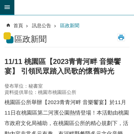
跳到主要內容區塊
育
兒
首頁
訊息公告
區政新聞
津
貼
區政新聞
公
車
路
11/11 桃園區【2023青青河畔 音樂饗
線
宴】 引領民眾踏入民歌的懷舊時光
市
民
發布單位：秘書室
卡
資料提供單位：桃園市桃園區公所
桃園區公所舉辦【2023青青河畔 音樂饗宴】於11月
進
階
11日在桃園區第二河濱公園熱情登場！本活動由桃園
搜
尋
市政府文化局補助，在桃園區公所的精心規劃下，活
動內容非常多元有趣，有河畔野餐暨多元文化音樂