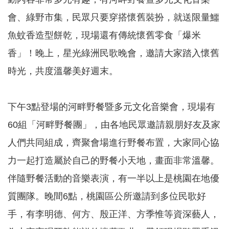
會、綠野市集，民眾只要穿搭懷舊裝扮，就送限量鱷
本
魚蚊香造型餅乾，現場還有傳統懷舊零食「爆米
區
介
香」！晚上，星光綠洲民歌晚會，邀請大家踏入懷舊
紹
時光，共度溫馨美好週末。
訊
息
公
下午3點登場的河畔野餐暨多元文化音樂會，現場有
告
60組「河畔野餐團」，由各地民眾邀請親朋好友及家
生
人們共同組成，齊聚會場進行野餐布置，大家同心協
活
便
力一起打造屬於自己的野餐小天地，畫面非常溫馨。
民
資
伴隨野餐活動的音樂表演，有一半以上是桃園在地優
訊
質團隊。晚間6點，桃園區公所邀請到多位民歌好
機
手，有李明德、何方、殷正洋、方季惟等資深藝人，
關
通