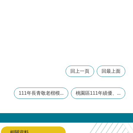
回上一頁
回最上面
111年長青敬老楷模...
桃園區111年績優、...
相關資料