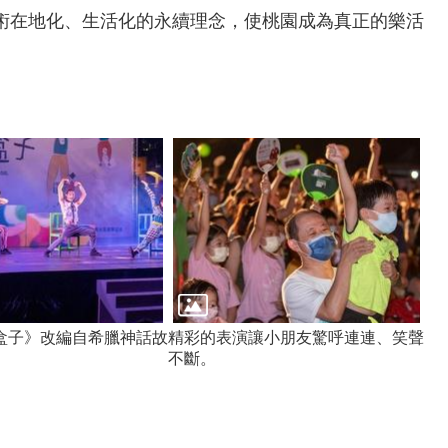
術在地化、生活化的永續理念，使桃園成為真正的樂活
盒子》改編自希臘神話故
精彩的表演讓小朋友驚呼連連、笑聲
不斷。