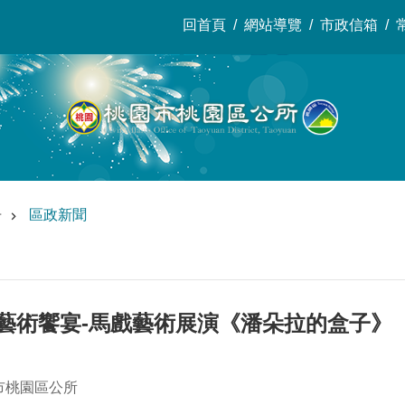
回首頁
網站導覽
市政信箱
告
區政新聞
子藝術饗宴-馬戲藝術展演《潘朵拉的盒子》
市桃園區公所