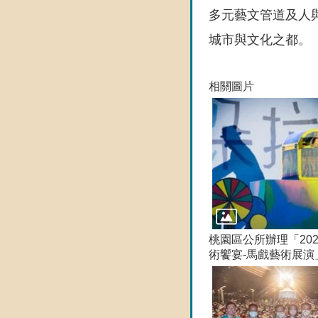
多元藝文管道及人
城市與文化之都。
相關圖片
桃園區公所辦理「20
術饗宴-馬戲藝術展演