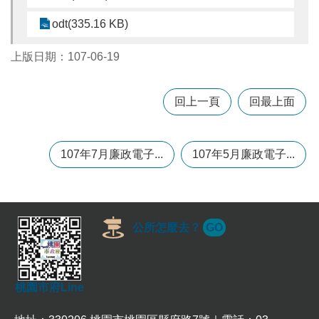
odt(335.16 KB)
本
區
上版日期：107-06-19
介
紹
回上一頁
回最上面
訊
息
公
107年7月廉政電子...
107年5月廉政電子...
告
生
活
便
公所怎麼去？
GO
民
資
訊
機
桃園市府Line
關
通