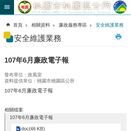
跳到主要內容區塊
育
兒
首頁
相關資料
廉政服務專區
安全維護業務
津
貼
安全維護業務
公
車
路
107年6月廉政電子報
線
發布單位：政風室
市
資料提供單位：桃園市桃園區公所
民
卡
107年6月廉政電子報
進
階
相關檔案
搜
107年6月廉政電子報
尋
doc(46 KB)