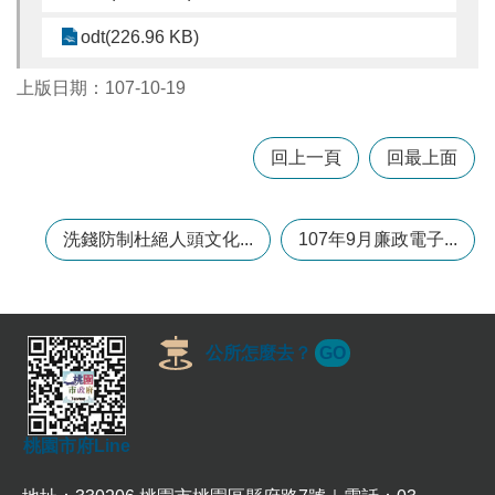
odt(226.96 KB)
本
區
上版日期：107-10-19
介
紹
回上一頁
回最上面
訊
息
公
洗錢防制杜絕人頭文化...
107年9月廉政電子...
告
生
活
便
公所怎麼去？
GO
民
資
訊
機
桃園市府Line
關
通