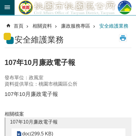
跳到主要內容區塊
育
兒
首頁
相關資料
廉政服務專區
安全維護業務
津
貼
安全維護業務
公
車
路
107年10月廉政電子報
線
發布單位：政風室
市
資料提供單位：桃園市桃園區公所
民
卡
107年10月廉政電子報
進
階
相關檔案
搜
107年10月廉政電子報
尋
doc(299.5 KB)