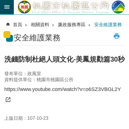
跳到主要內容區塊
育
兒
首頁
相關資料
廉政服務專區
安全維護業務
津
貼
安全維護業務
公
車
路
洗錢防制杜絕人頭文化-美鳳規勸篇30秒
線
發布單位：政風室
市
資料提供單位：桃園市桃園區公所
民
卡
https://www.youtube.com/watch?v=o6SZ3VBGL2Y
進
階
搜
尋
上版日期：107-10-23