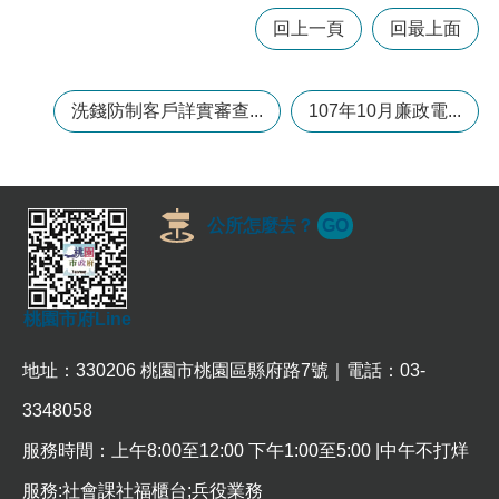
回上一頁
回最上面
本
區
介
洗錢防制客戶詳實審查...
107年10月廉政電...
紹
訊
息
公
公所怎麼去？
GO
告
生
活
桃園市府Line
便
民
地址：330206 桃園市桃園區縣府路7號｜電話：03-
資
訊
3348058
機
服務時間：上午8:00至12:00 下午1:00至5:00 |中午不打烊
關
服務:社會課社福櫃台;兵役業務
通