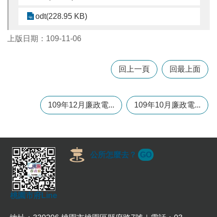
odt(228.95 KB)
本
區
上版日期：109-11-06
介
紹
回上一頁
回最上面
訊
息
公
109年12月廉政電...
109年10月廉政電...
告
生
活
便
公所怎麼去？
GO
民
資
訊
機
桃園市府Line
關
通