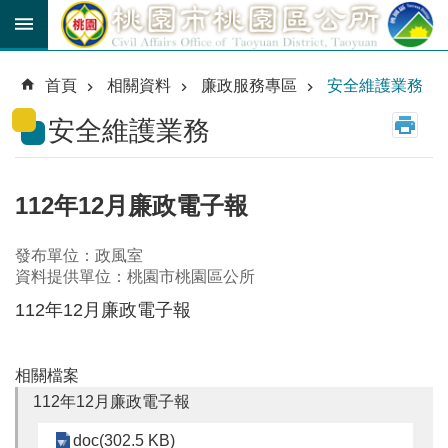
跳到主要內容區塊
育
兒
首頁
相關資料
廉政服務專區
安全維護業務
津
貼
安全維護業務
公
車
路
112年12月廉政電子報
線
發布單位：政風室
市
資料提供單位：桃園市桃園區公所
民
卡
112年12月廉政電子報
進
階
相關檔案
搜
112年12月廉政電子報
尋
doc(302.5 KB)