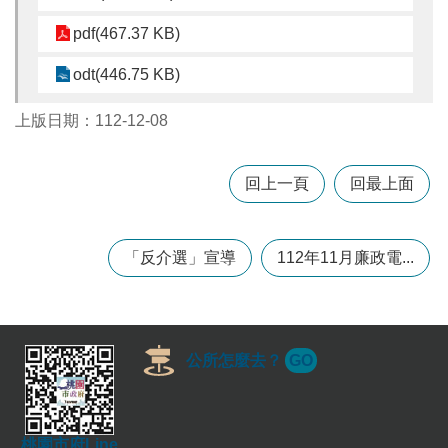
pdf(467.37 KB)
本
odt(446.75 KB)
區
介
紹
上版日期：112-12-08
訊
息
回上一頁
回最上面
公
告
「反介選」宣導
112年11月廉政電...
生
活
便
民
資
公所怎麼去？
GO
訊
機
關
通
桃園市府Line