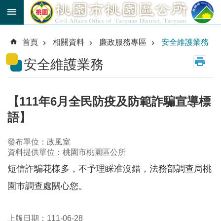
跳到主要內容區塊
育
兒
首頁
相關資料
廉政服務專區
安全維護業務
津
貼
安全維護業務
公
車
路
【111年6月全民防疫及防範詐騙宣導標
線
語】
市
民
發布單位：政風室
卡
資料提供單位：桃園市桃園區公所
短信詐騙花樣多，不予理睬准沒錯，法務部調查局桃
進
階
園市調查處關心您。
搜
尋
上版日期：111-06-28