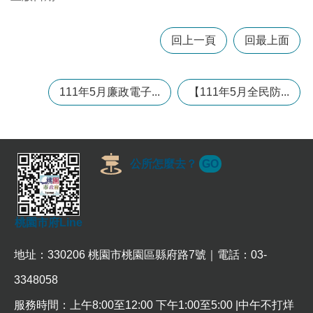
本
回上一頁
回最上面
區
介
紹
111年5月廉政電子...
【111年5月全民防...
訊
息
公
告
公所怎麼去？
GO
生
活
便
桃園市府Line
民
資
訊
地址：330206 桃園市桃園區縣府路7號｜電話：03-
3348058
機
關
服務時間：上午8:00至12:00 下午1:00至5:00 |中午不打烊
通