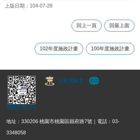
上版日期：104-07-28
本
區
回上一頁
回最上面
介
紹
102年度施政計畫
100年度施政計畫
訊
息
公
告
生
公所怎麼去？
GO
活
便
民
資
桃園市府Line
訊
地址：330206 桃園市桃園區縣府路7號｜電話：03-
機
關
3348058
通