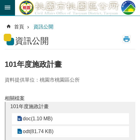
跳到主要內容區塊
育
兒
首頁
資訊公開
津
貼
資訊公開
公
車
路
101年度施政計畫
線
資料提供單位：桃園市桃園區公所
市
民
卡
相關檔案
101年度施政計畫
進
階
doc(1.10 MB)
搜
尋
odt(81.74 KB)