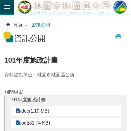
跳到主要內容區塊
育
兒
首頁
資訊公開
津
貼
資訊公開
公
車
路
101年度施政計畫
線
資料提供單位：桃園市桃園區公所
市
民
卡
相關檔案
101年度施政計畫
進
階
doc(1.10 MB)
搜
尋
odt(81.74 KB)