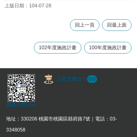
上版日期：104-07-28
本
區
回上一頁
回最上面
介
紹
102年度施政計畫
100年度施政計畫
訊
息
公
告
生
公所怎麼去？
GO
活
便
民
資
桃園市府Line
訊
地址：330206 桃園市桃園區縣府路7號｜電話：03-
機
關
3348058
通