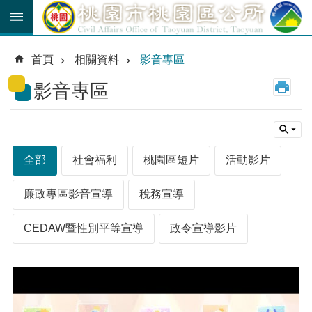
跳到主要內容區塊
育
兒
首頁
相關資料
影音專區
津
貼
影音專區
公
車
路
線
全部
社會福利
桃園區短片
活動影片
市
民
廉政專區影音宣導
稅務宣導
卡
CEDAW暨性別平等宣導
政令宣導影片
進
階
搜
尋