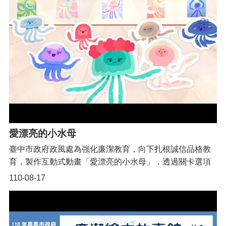
本
區
介
紹
訊
息
公
告
生
愛漂亮的小水母
活
臺中市政府政風處為強化廉潔教育，向下扎根誠信品格教
便
育，製作互動式動畫「愛漂亮的小水母」，透過關卡選項
民
資
引發不同結局，教導兒童思考誠實及廉潔之意涵。
110-08-17
訊
機
關
通