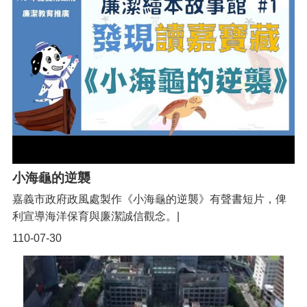
訊
錄
相
關
資
料
回
首
頁
小海龜的逆襲
網
站
嘉義市政府政風處製作《小海龜的逆襲》有聲書短片，俾
導
利宣導海洋保育與廉潔誠信觀念。|
覽
110-07-30
市
政
信
箱