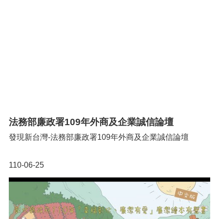
政
策
政
府
網
站
資
料
開
放
宣
法務部廉政署109年外商及企業誠信論壇
告
發現新台灣-法務部廉政署109年外商及企業誠信論壇
網
站
安
110-06-25
全
政
策