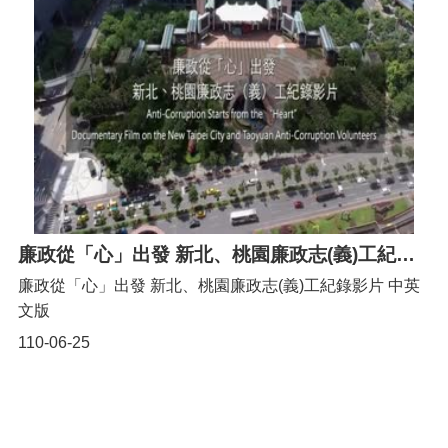
常
見
問
題
桃
園
市
政
府
E
廉政從「心」出發 新北、桃園廉政志(義)工紀錄影片 中英文版
n
g
廉政從「心」出發 新北、桃園廉政志(義)工紀錄影片 中英
l
文版
i
s
110-06-25
h
隱
私
權