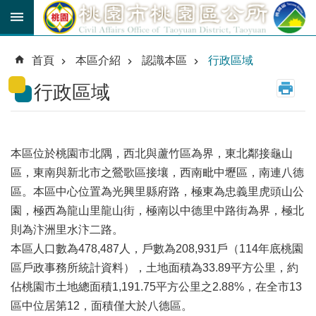
跳到主要內容區塊
育
兒
首頁
本區介紹
認識本區
行政區域
津
貼
行政區域
公
車
路
本區位於桃園市北隅，西北與蘆竹區為界，東北鄰接龜山
線
區，東南與新北市之鶯歌區接壤，西南毗中壢區，南連八德
市
區。本區中心位置為光興里縣府路，極東為忠義里虎頭山公
民
園，極西為龍山里龍山街，極南以中德里中路街為界，極北
卡
則為汴洲里水汴二路。
本區人口數為478,487人，戶數為208,931戶（114年底桃園
進
階
區戶政事務所統計資料），土地面積為33.89平方公里，約
搜
尋
佔桃園市土地總面積1,191.75平方公里之2.88%，在全市13
區中位居第12，面積僅大於八德區。