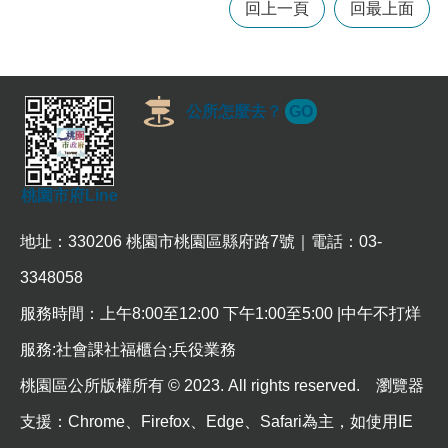
回上一頁
回最上面
訊
錄
相
關
公所怎麼去？
GO
資
料
回
桃園市府Line
首
頁
地址：330206 桃園市桃園區縣府路7號｜電話：03-
網
3348058
站
導
服務時間：上午8:00至12:00 下午1:00至5:00 |中午不打烊
覽
服務:社會課社福櫃台;兵役業務
市
政
桃園區公所版權所有 © 2023. All rights reserved. 瀏覽器
信
支援：Chrome、Firefox、Edge、Safari為主，如使用IE
箱