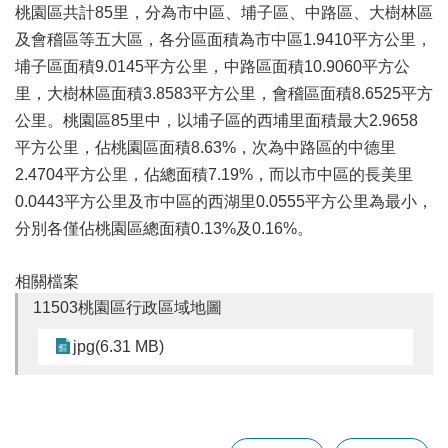
桃園區共計85里，分為市中區、埔子區、中路區、大樹林區
及會稽區等五大區，各分區面積為市中區1.9410平方公里，
本
埔子區面積9.0145平方公里，中路區面積10.9060平方公
區
里，大樹林區面積3.8583平方公里，會稽區面積8.6525平方
介
紹
公里。桃園區85里中，以埔子區的西埔里面積最大2.9658
平方公里，佔桃園區面積8.63%，次為中路區的中德里
訊
2.4704平方公里，佔總面積7.19%，而以市中區的長美里
息
公
0.0443平方公里及市中區的西湖里0.0555平方公里為最小，
告
分別各僅佔桃園區總面積0.13%及0.16%。
生
活
相關檔案
便
11503桃園區行政區域地圖
民
資
jpg(6.31 MB)
訊
機
關
通