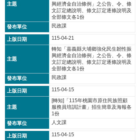
興經濟金自治條例」之公告、令、條
訊
文訂定總說明、條文訂定逐條說明及
錄
全部條文各1份
相
民政課
關
資
115-04-21
料
轉知「嘉義縣大埔鄉強化民生韌性振
興經濟金自治條例」之公告、令、條
回
文訂定總說明、條文訂定逐條說明及
首
全部條文各1份
頁
民政課
網
站
115-04-15
導
[轉知]「115年桃園市原住民族照顧
覽
服務員培訓計畫」招生簡章及海報各
1份
市
政
人文課
信
箱
115-04-15