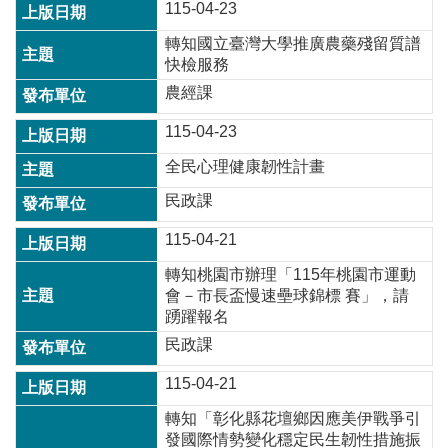
115-04-23
轉知國立臺灣大學推廣農藥殘留質譜
本
快檢服務
區
農經課
介
紹
115-04-23
訊
全民心理健康韌性計畫
息
公
民政課
告
115-04-21
生
轉知桃園市辦理「115年桃園市運動
活
會－市長盃慢速壘球錦標 賽」，請
便
踴躍報名
民
資
民政課
訊
115-04-21
機
轉知「彰化縣花壇鄉因應美伊戰爭引
關
發國際情勢變化穩定民生韌性措施振
通