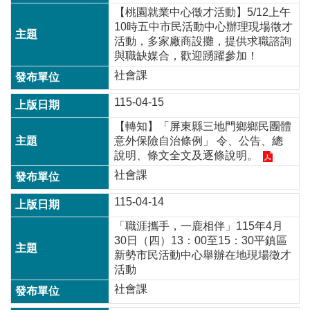
常
【桃園就業中心徵才活動】5/12上午
見
10時五中市民活動中心辦理現場徵才
問
活動，多家廠商設攤，提供求職諮詢
題
與職缺媒合，歡迎踴躍參加！
社會課
桃
園
115-04-15
市
政
【轉知】「屏東縣三地門鄉鄉民團體
府
意外保險自治條例」 令、公告、總
說明、條文全文及逐條說明。
E
社會課
n
g
115-04-14
l
i
「職涯攜手，一鹿相伴」115年4月
s
h
30日（四）13：00至15：30平鎮區
新勢市民活動中心舉辦在地現場徵才
活動
隱
私
社會課
權