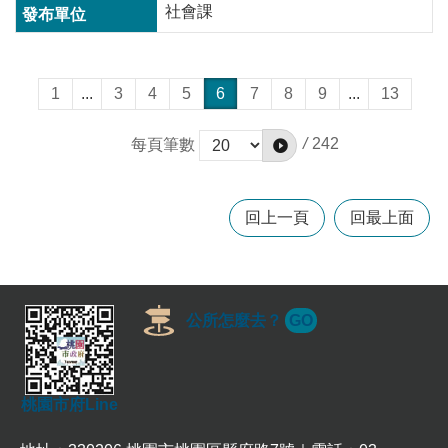
社會課
1
...
3
4
5
6
7
8
9
...
13
/
242
每頁筆數
回上一頁
回最上面
公所怎麼去？
GO
桃園市府Line