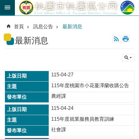
跳到主要內容區塊
育
兒
首頁
訊息公告
最新消息
津
貼
最新消息
公
車
路
線
115-04-27
市
115年度桃園市小花蔓澤蘭收購公告
民
卡
農經課
115-04-24
進
階
115年度就業服務員教育訓練
搜
尋
社會課