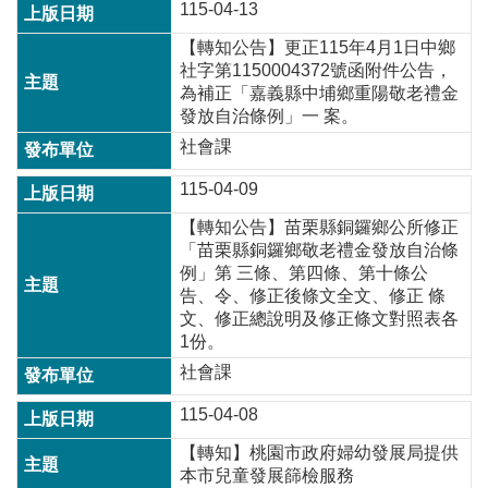
政
115-04-13
策
【轉知公告】更正115年4月1日中鄉
政
社字第1150004372號函附件公告，
府
為補正「嘉義縣中埔鄉重陽敬老禮金
網
發放自治條例」一 案。
站
社會課
資
料
115-04-09
開
【轉知公告】苗栗縣銅鑼鄉公所修正
放
「苗栗縣銅鑼鄉敬老禮金發放自治條
宣
例」第 三條、第四條、第十條公
告
告、令、修正後條文全文、修正 條
網
文、修正總說明及修正條文對照表各
站
1份。
安
社會課
全
政
115-04-08
策
【轉知】桃園市政府婦幼發展局提供
本市兒童發展篩檢服務