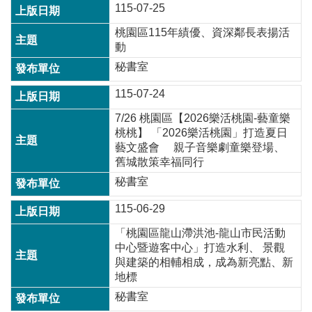
115-07-25
訊
錄
桃園區115年績優、資深鄰長表揚活
動
相
秘書室
關
資
115-07-24
料
7/26 桃園區【2026樂活桃園-藝童樂
回
桃桃】 「2026樂活桃園」打造夏日
首
藝文盛會 親子音樂劇童樂登場、
頁
舊城散策幸福同行
秘書室
網
站
115-06-29
導
覽
「桃園區龍山滯洪池-龍山市民活動
中心暨遊客中心」打造水利、 景觀
市
與建築的相輔相成，成為新亮點、新
政
地標
信
秘書室
箱