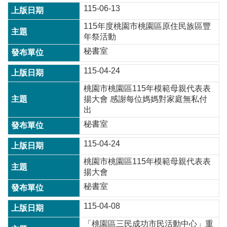
115-06-13
常
見
115年度桃園市桃園區原住民族區豐
問
年祭活動
題
秘書室
桃
園
115-04-24
市
桃園市桃園區115年模範母親代表表
政
揚大會 感謝每位媽媽對家庭無私付
府
出
E
秘書室
n
g
115-04-24
l
i
桃園市桃園區115年模範母親代表表
s
揚大會
h
秘書室
隱
115-04-08
私
權
「桃園區三民成功市民活動中心」重