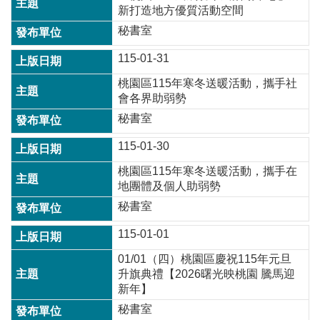
政
新打造地方優質活動空間
策
秘書室
政
115-01-31
府
網
桃園區115年寒冬送暖活動，攜手社
站
會各界助弱勢
資
秘書室
料
開
115-01-30
放
宣
桃園區115年寒冬送暖活動，攜手在
告
地團體及個人助弱勢
秘書室
網
站
115-01-01
安
全
01/01（四）桃園區慶祝115年元旦
政
升旗典禮【2026曙光映桃園 騰馬迎
策
新年】
秘書室