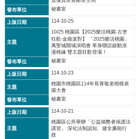
造優質友善鄰里空間
秘書室
114-10-25
10/25 桃園區【2025樂活桃園-古堡
狂歡‧金曲派對】 「2025樂活桃園」
萬聖城開城演唱會 單身聯誼啟動浪
漫桃緣 雙主題狂歡登場！
秘書室
114-10-23
桃園市桃園區114年長青敬老楷模表
揚大會
秘書室
114-10-21
桃園區公所舉辦「公益揭弊者保護法
講習」 深化法制認知、健全廉能行
政