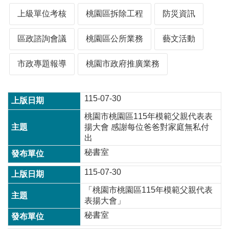
上級單位考核
桃園區拆除工程
防災資訊
本
區政諮詢會議
桃園區公所業務
藝文活動
區
介
紹
市政專題報導
桃園市政府推廣業務
訊
息
115-07-30
公
告
桃園市桃園區115年模範父親代表表
揚大會 感謝每位爸爸對家庭無私付
生
出
活
秘書室
便
民
115-07-30
資
訊
「桃園市桃園區115年模範父親代表
表揚大會」
機
秘書室
關
通