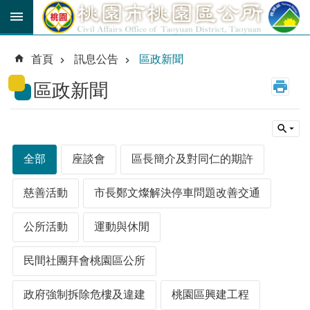
跳到主要內容區塊
育
兒
首頁
訊息公告
區政新聞
津
貼
區政新聞
公
車
路
線
全部
座談會
區長簡介及對同仁的期許
市
民
慈善活動
市長鄭文燦解決停車問題改善交通
卡
公所活動
運動與休閒
進
階
民間社團拜會桃園區公所
搜
尋
政府強制拆除危樓及違建
桃園區興建工程