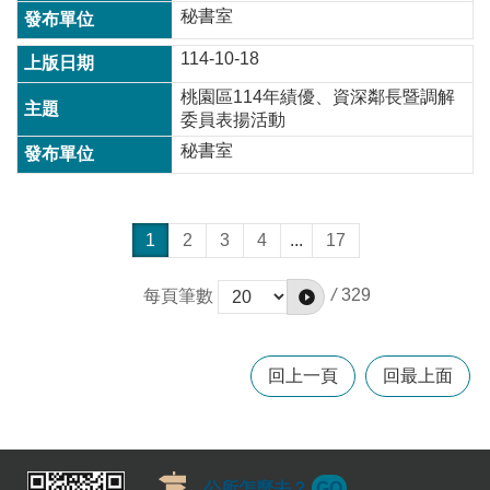
秘書室
114-10-18
桃園區114年績優、資深鄰長暨調解
委員表揚活動
秘書室
1
2
3
4
...
17
/
329
每頁筆數
回上一頁
回最上面
公所怎麼去？
GO