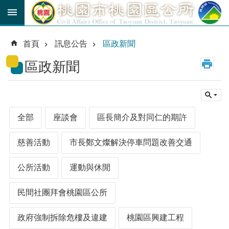
跳到主要內容區塊
育
兒
首頁
訊息公告
區政新聞
津
貼
區政新聞
公
車
路
線
全部
座談會
區長簡介及對同仁的期許
市
民
慈善活動
市長鄭文燦解決停車問題改善交通
卡
公所活動
運動與休閒
進
階
民間社團拜會桃園區公所
搜
尋
政府強制拆除危樓及違建
桃園區興建工程