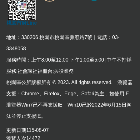
訊
錄
桃園市府Line
相
關
資
地址：330206 桃園市桃園區縣府路7號｜電話：03-
料
3348058
回
服務時間：上午8:00至12:00 下午1:00至5:00 |中午不打烊
首
頁
服務:社會課社福櫃台;兵役業務
網
桃園區公所版權所有 © 2023. All rights reserved. 瀏覽器
站
支援：Chrome、Firefox、Edge、Safari為主，如使用IE
導
覽
瀏覽器Win7已不再支援IE，Win10已於2022年6月15日淘
市
汰並停止支援IE。
政
信
更新日期
115-08-07
箱
瀏覽人次
14472