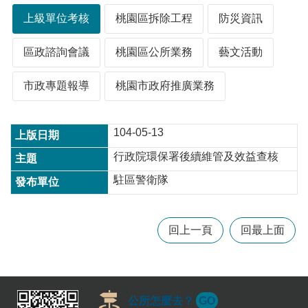
上級單位考核
桃園區拆除工程
防災資訊
本
區政諮詢會議
桃園區公所業務
藝文活動
區
介
紹
市政專題報導
桃園市政府推廣業務
訊
息
104-05-13
公
告
行政院環保署後續維管及效益查核
生
駐區警衛隊
活
便
民
回上一頁
回最上面
資
訊
機
關
公所怎麼去？
GO
通