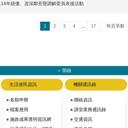
114年績優、資深鄰長暨調解委員表揚活動
每頁筆數
1
2
3
4
...
17
開啟
生活便民資訊
機關通訊錄
各類申辦
聯絡資訊
檔案應用
課室業務通訊錄
施政成果透明資訊網
交通資訊