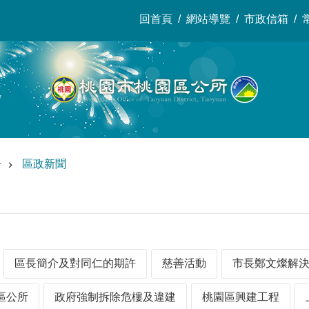
回首頁
網站導覽
市政信箱
告
區政新聞
區長簡介及對同仁的期許
慈善活動
市長鄭文燦解
區公所
政府強制拆除危樓及違建
桃園區興建工程