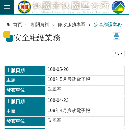
跳到主要內容區塊
育
兒
首頁
相關資料
廉政服務專區
安全維護業務
津
貼
安全維護業務
公
車
路
線
108-05-20
市
108年5月廉政電子報
民
卡
政風室
108-04-23
進
階
108年4月廉政電子報
搜
尋
政風室