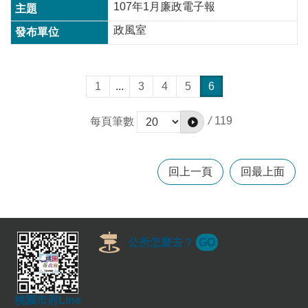
107年1月廉政電子報
政風室
1
...
3
4
5
6
/
119
每頁筆數
回上一頁
回最上面
公所怎麼去？
GO
桃園市府Line