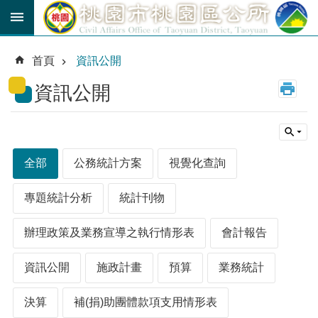
跳到主要內容區塊
育
兒
首頁
資訊公開
津
貼
資訊公開
公
車
路
線
全部
公務統計方案
視覺化查詢
市
民
專題統計分析
統計刊物
卡
辦理政策及業務宣導之執行情形表
會計報告
進
階
資訊公開
施政計畫
預算
業務統計
搜
尋
決算
補(捐)助團體款項支用情形表