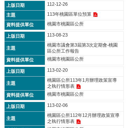
112-12-26
常
見
113年桃園區單位預算
問
題
桃園市桃園區公所
桃
113-08-23
園
桃園市議會第3屆第3次定期會-桃園
市
區公所工作報告
政
府
桃園市桃園區公所
E
113-02-20
n
g
桃園區公所113年1月辦理政策宣導
l
之執行情形表
i
s
桃園市桃園區公所
h
113-02-06
隱
桃園區公所112年12月辦理政策宣導
私
之執行情形表
權