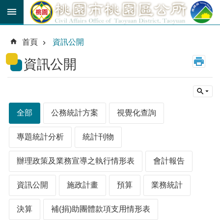
跳到主要內容區塊
育
兒
首頁
資訊公開
津
貼
資訊公開
公
車
路
線
全部
公務統計方案
視覺化查詢
市
民
專題統計分析
統計刊物
卡
辦理政策及業務宣導之執行情形表
會計報告
進
階
資訊公開
施政計畫
預算
業務統計
搜
尋
決算
補(捐)助團體款項支用情形表